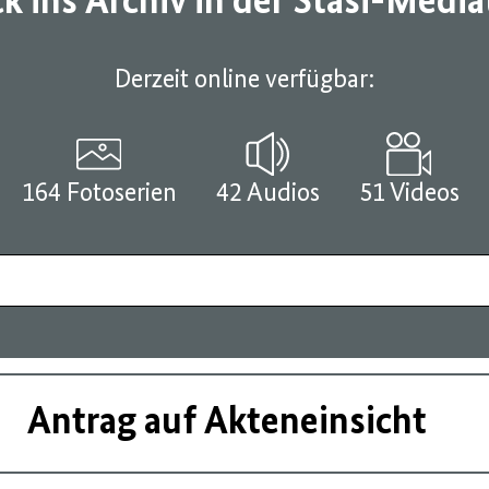
ck ins Archiv in der Stasi-Medi
Derzeit online verfügbar:
164 Fotoserien
42 Audios
51 Videos
Antrag auf Akteneinsicht