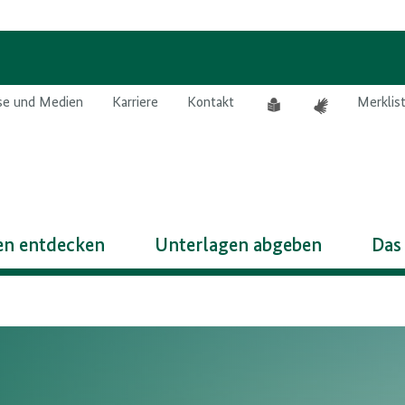
Leichte
Gebärdensprach
se und Medien
Karriere
Kontakt
Merklis
Sprache
n entdecken
Unterlagen abgeben
Das