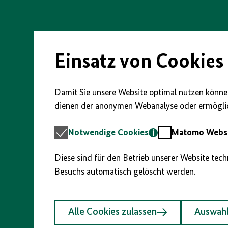
Direkt
zum
Seiteninhalt
springen
Einsatz von Cookies
Damit Sie unsere Website optimal nutzen können
dienen der anonymen Webanalyse oder ermöglic
Notwendige
Matomo
Notwendige Cookies
Matomo Webst
Cookies
Webstatistik
Diese sind für den Betrieb unserer Website tec
Besuchs automatisch gelöscht werden.
Alle Cookies zulassen
Auswahl