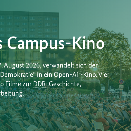
rs Campus-Kino
7. August 2026, verwandelt sich der
Demokratie“ in ein Open-Air-Kino. Vier
o Filme zur
DDR
-Geschichte,
rbeitung.