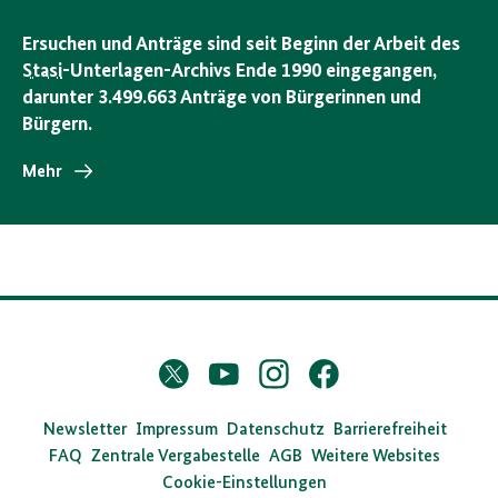
Ersuchen und Anträge sind seit Beginn der Arbeit des
Stasi
-Unterlagen-Archivs Ende 1990 eingegangen,
darunter 3.499.663 Anträge von Bürgerinnen und
Bürgern.
Mehr
D
Twitter
YouTube
Instagram
Facebook
X
a
s
Newsletter
Impressum
Datenschutz
Barrierefreiheit
FAQ
Zentrale Vergabestelle
AGB
Weitere Websites
B
Cookie-Einstellungen
u