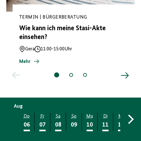
TERMIN | BÜRGERBERATUNG
Wie kann ich meine Stasi-Akte
einsehen?
Gera
11:00
-
15:00
Uhr
Ort
Uhrzeit
Mehr
Aug
Do
Fr
Sa
So
Mo
Di
Mi
Do
06
07
08
09
10
11
12
13