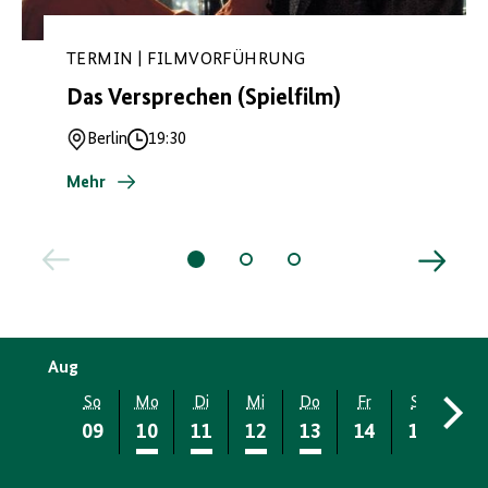
TERMIN | FILMVORFÜHRUNG
Das Versprechen (Spielfilm)
Berlin
19:30
Ort
Uhrzeit
Mehr
Aug
So
Mo
Di
Mi
Do
Fr
Sa
So
09
10
11
12
13
14
15
16