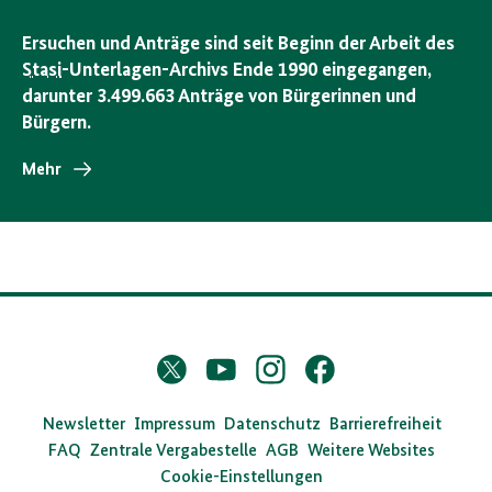
Ersuchen und Anträge sind seit Beginn der Arbeit des
Stasi
-Unterlagen-Archivs Ende 1990 eingegangen,
darunter 3.499.663 Anträge von Bürgerinnen und
Bürgern.
Mehr
D
Twitter
YouTube
Instagram
Facebook
X
a
s
Newsletter
Impressum
Datenschutz
Barrierefreiheit
FAQ
Zentrale Vergabestelle
AGB
Weitere Websites
B
Cookie-Einstellungen
u