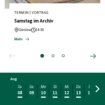
TERMIN | VORTRAG
Samstag im Archiv
Görslow
14:30
Ort
Uhrzeit
Mehr
Aug
Sa
So
Mo
Di
Mi
Do
Fr
Sa
08
09
10
11
12
13
14
15