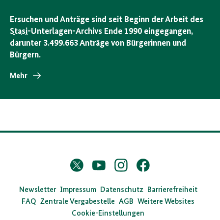
Ersuchen und Anträge sind seit Beginn der Arbeit des
Stasi
-Unterlagen-Archivs Ende 1990 eingegangen,
darunter 3.499.663 Anträge von Bürgerinnen und
Bürgern.
Mehr
D
Twitter
YouTube
Instagram
Facebook
X
a
s
Newsletter
Impressum
Datenschutz
Barrierefreiheit
FAQ
Zentrale Vergabestelle
AGB
Weitere Websites
B
Cookie-Einstellungen
u