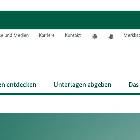
Leichte
Gebärdensprach
se und Medien
Karriere
Kontakt
Merklis
Sprache
n entdecken
Unterlagen abgeben
Das