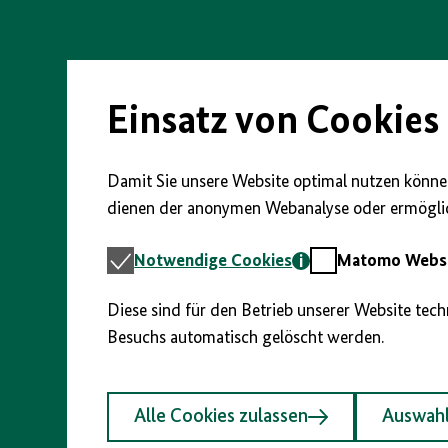
Direkt
zum
Seiteninhalt
springen
Einsatz von Cookies
Damit Sie unsere Website optimal nutzen können
dienen der anonymen Webanalyse oder ermöglic
Notwendige
Matomo
Notwendige Cookies
Matomo Webst
Cookies
Webstatistik
Diese sind für den Betrieb unserer Website tec
Besuchs automatisch gelöscht werden.
Alle Cookies zulassen
Auswahl