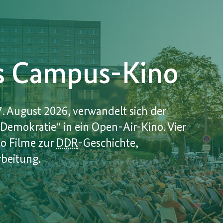
rs Campus-Kino
7. August 2026, verwandelt sich der
Demokratie“ in ein Open-Air-Kino. Vier
o Filme zur
DDR
-Geschichte,
rbeitung.