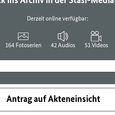
ck ins Archiv in der Stasi-Medi
Derzeit online verfügbar:
164 Fotoserien
42 Audios
51 Videos
Antrag auf Akteneinsicht