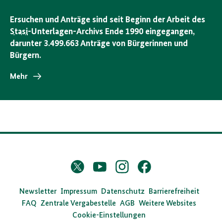
Ersuchen und Anträge sind seit Beginn der Arbeit des
Stasi
-Unterlagen-Archivs Ende 1990 eingegangen,
darunter 3.499.663 Anträge von Bürgerinnen und
Bürgern.
Mehr
D
Twitter
YouTube
Instagram
Facebook
X
a
s
Newsletter
Impressum
Datenschutz
Barrierefreiheit
FAQ
Zentrale Vergabestelle
AGB
Weitere Websites
B
Cookie-Einstellungen
u