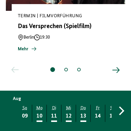
TERMIN | FILMVORFÜHRUNG
Das Versprechen (Spielfilm)
Berlin
19:30
Ort
Uhrzeit
Mehr
Aug
So
Mo
Di
Mi
Do
Fr
Sa
So
09
10
11
12
13
14
15
16